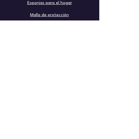
Esponjas para el hogar
Malla de protección
Bolsas ecológicas
Personalizables
Accesorios
Emabalaje
Productos de temporada
Info
Preguntas frecuentes
Acerca de
Atención al cliente