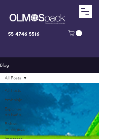
55 4746 5516
Blog
All Posts
All Posts
Embalaje
Esponjas
de baño
Bolsas
ecológicas
Impresos